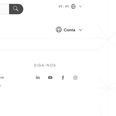
PT - PT
Conta
SIGA-NOS
uda
o