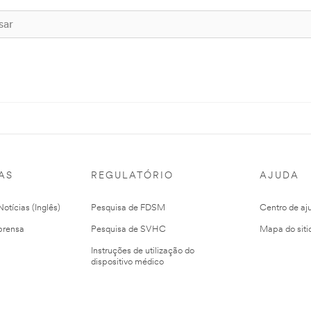
AS
REGULATÓRIO
AJUDA
otícias (Inglês)
Pesquisa de FDSM
Centro de aj
prensa
Pesquisa de SVHC
Mapa do siti
Instruções de utilização do
dispositivo médico