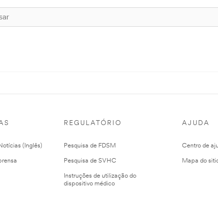
AS
REGULATÓRIO
AJUDA
otícias (Inglês)
Pesquisa de FDSM
Centro de aj
prensa
Pesquisa de SVHC
Mapa do siti
Instruções de utilização do
dispositivo médico