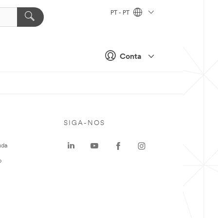
PT - PT
Conta
SIGA-NOS
uda
o