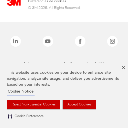
Preferências de cookies
© 3M 2026. All Rights Reserved.
Todas as marcas mencionadas são propriedade da 3M.
This website uses cookies on your device to enhance site
navigation, analyze site usage, and deliver you advertisements
based on your interests.
Cookie Notice
Reject Non-Essential Cookies
Accept Cookies
Cookie Preferences