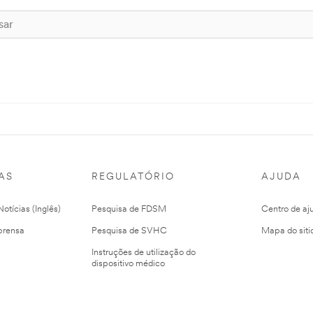
AS
REGULATÓRIO
AJUDA
otícias (Inglês)
Pesquisa de FDSM
Centro de aj
prensa
Pesquisa de SVHC
Mapa do siti
Instruções de utilização do
dispositivo médico