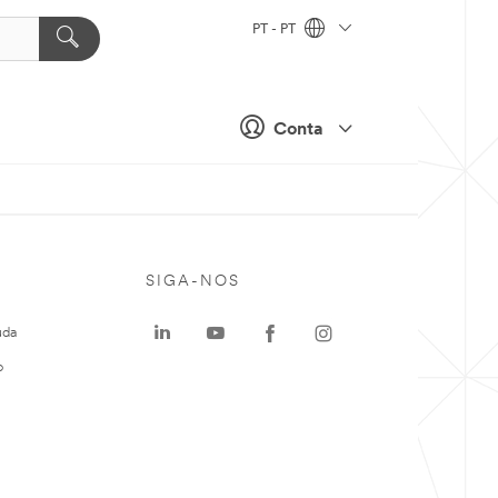
PT - PT
Conta
SIGA-NOS
uda
o