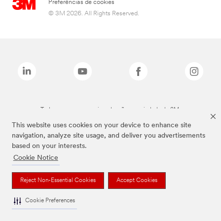
Preferências de cookies
© 3M 2026. All Rights Reserved.
Todas as marcas mencionadas são propriedade da 3M.
This website uses cookies on your device to enhance site
navigation, analyze site usage, and deliver you advertisements
based on your interests.
Cookie Notice
Reject Non-Essential Cookies
Accept Cookies
Cookie Preferences