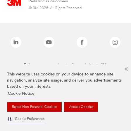
Preferências de cookies
© 3M 2026. All Rights Reserved.
Todas as marcas mencionadas são propriedade da 3M.
This website uses cookies on your device to enhance site
navigation, analyze site usage, and deliver you advertisements
based on your interests.
Cookie Notice
Reject Non-Essential Cookies
Accept Cookies
Cookie Preferences