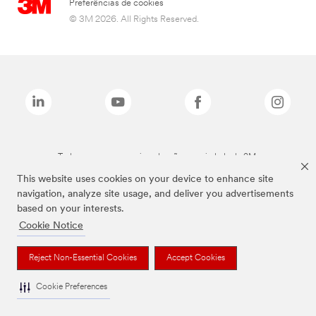
Preferências de cookies
© 3M 2026. All Rights Reserved.
Todas as marcas mencionadas são propriedade da 3M.
This website uses cookies on your device to enhance site
navigation, analyze site usage, and deliver you advertisements
based on your interests.
Cookie Notice
Reject Non-Essential Cookies
Accept Cookies
Cookie Preferences