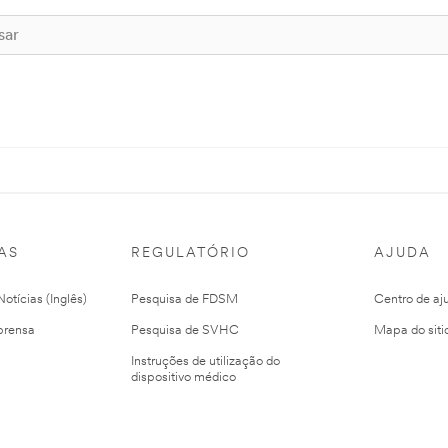
AS
REGULATÓRIO
AJUDA
otícias (Inglês)
Pesquisa de FDSM
Centro de aj
prensa
Pesquisa de SVHC
Mapa do siti
Instruções de utilização do
dispositivo médico