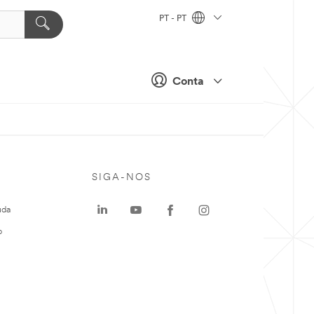
PT - PT
Conta
SIGA-NOS
uda
o