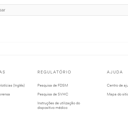
AS
REGULATÓRIO
AJUDA
otícias (Inglês)
Pesquisa de FDSM
Centro de aj
prensa
Pesquisa de SVHC
Mapa do siti
Instruções de utilização do
dispositivo médico