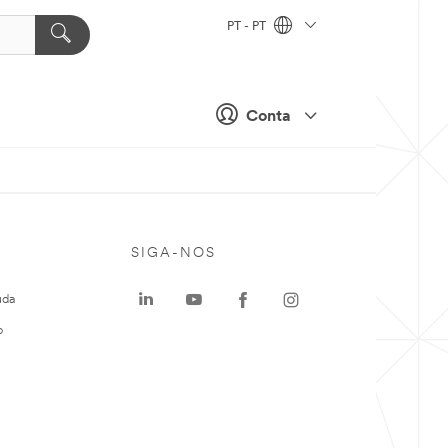
PT - PT
Conta
SIGA-NOS
uda
o