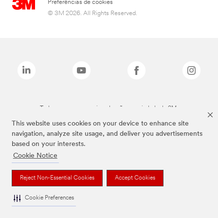
Preferências de cookies
© 3M 2026. All Rights Reserved.
Todas as marcas mencionadas são propriedade da 3M.
This website uses cookies on your device to enhance site
navigation, analyze site usage, and deliver you advertisements
based on your interests.
Cookie Notice
Reject Non-Essential Cookies
Accept Cookies
Cookie Preferences