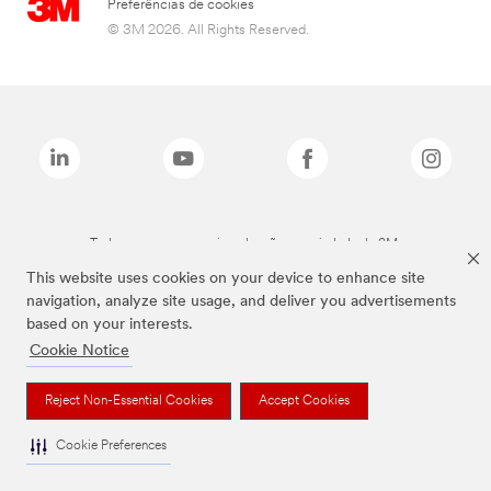
Preferências de cookies
© 3M 2026. All Rights Reserved.
Todas as marcas mencionadas são propriedade da 3M.
This website uses cookies on your device to enhance site
navigation, analyze site usage, and deliver you advertisements
based on your interests.
Cookie Notice
Reject Non-Essential Cookies
Accept Cookies
Cookie Preferences