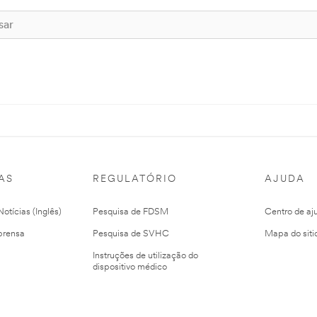
AS
REGULATÓRIO
AJUDA
otícias (Inglês)
Pesquisa de FDSM
Centro de aj
prensa
Pesquisa de SVHC
Mapa do siti
Instruções de utilização do
dispositivo médico