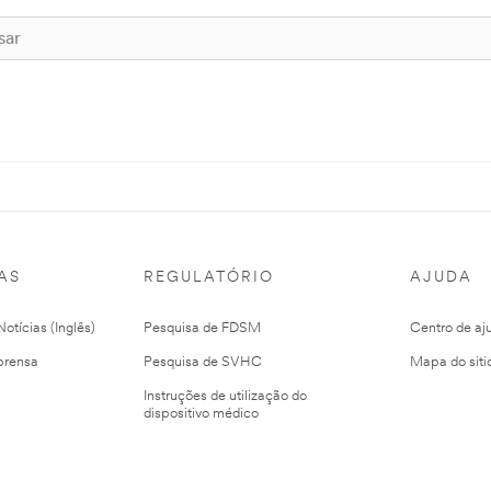
AS
REGULATÓRIO
AJUDA
otícias (Inglês)
Pesquisa de FDSM
Centro de aj
prensa
Pesquisa de SVHC
Mapa do siti
Instruções de utilização do
dispositivo médico