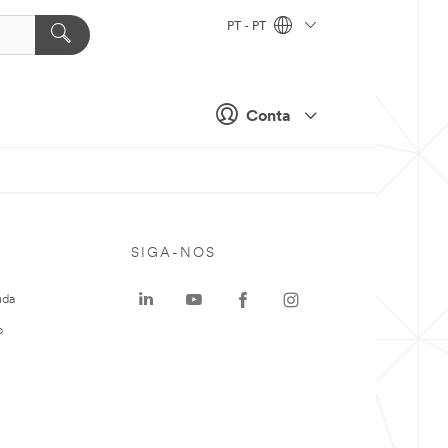
PT - PT
Conta
SIGA-NOS
uda
o