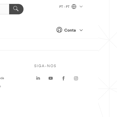
PT - PT
Conta
SIGA-NOS
uda
o