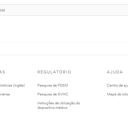
AS
REGULATÓRIO
AJUDA
otícias (Inglês)
Pesquisa de FDSM
Centro de aj
prensa
Pesquisa de SVHC
Mapa do siti
Instruções de utilização do
dispositivo médico