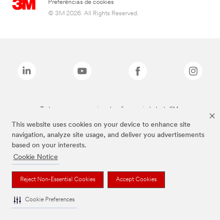
Preferências de cookies
© 3M 2026. All Rights Reserved.
Todas as marcas mencionadas são propriedade da 3M.
This website uses cookies on your device to enhance site
navigation, analyze site usage, and deliver you advertisements
based on your interests.
Cookie Notice
Reject Non-Essential Cookies
Accept Cookies
Cookie Preferences