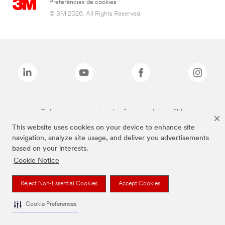
Preferências de cookies
© 3M 2026. All Rights Reserved.
Todas as marcas mencionadas são propriedade da 3M.
This website uses cookies on your device to enhance site
navigation, analyze site usage, and deliver you advertisements
based on your interests.
Cookie Notice
Reject Non-Essential Cookies
Accept Cookies
Cookie Preferences