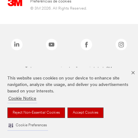
Preferências de cookies
© 3M 2026. All Rights Reserved.
Todas as marcas mencionadas são propriedade da 3M.
This website uses cookies on your device to enhance site
navigation, analyze site usage, and deliver you advertisements
based on your interests.
Cookie Notice
Reject Non-Essential Cookies
Accept Cookies
Cookie Preferences