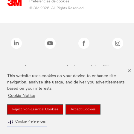
Preferências de cookies
© 3M 2026. All Rights Reserved.
Todas as marcas mencionadas são propriedade da 3M.
This website uses cookies on your device to enhance site
navigation, analyze site usage, and deliver you advertisements
based on your interests.
Cookie Notice
Reject Non-Essential Cookies
Accept Cookies
Cookie Preferences