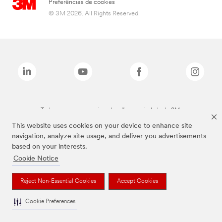
Preferências de cookies
© 3M 2026. All Rights Reserved.
Todas as marcas mencionadas são propriedade da 3M.
This website uses cookies on your device to enhance site
navigation, analyze site usage, and deliver you advertisements
based on your interests.
Cookie Notice
Reject Non-Essential Cookies
Accept Cookies
Cookie Preferences