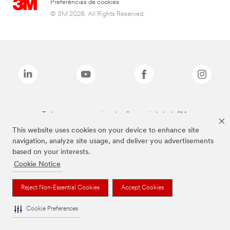
Preferências de cookies
© 3M 2026. All Rights Reserved.
Todas as marcas mencionadas são propriedade da 3M.
This website uses cookies on your device to enhance site
navigation, analyze site usage, and deliver you advertisements
based on your interests.
Cookie Notice
Reject Non-Essential Cookies
Accept Cookies
Cookie Preferences