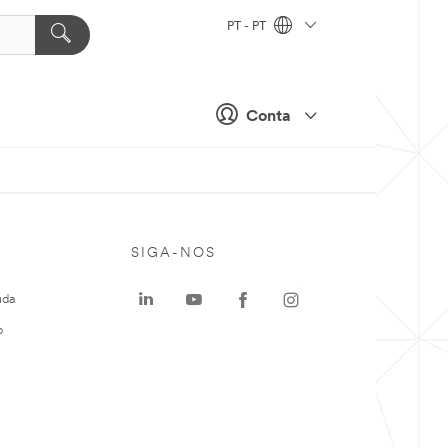
PT - PT
Conta
SIGA-NOS
uda
o