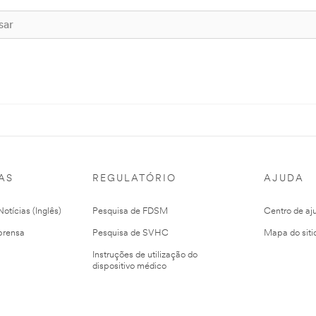
AS
REGULATÓRIO
AJUDA
otícias (Inglês)
Pesquisa de FDSM
Centro de aj
prensa
Pesquisa de SVHC
Mapa do siti
Instruções de utilização do
dispositivo médico