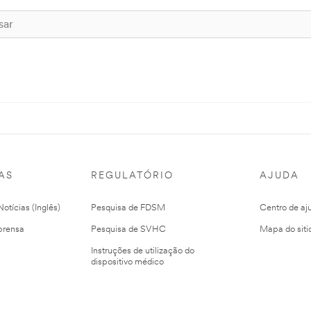
AS
REGULATÓRIO
AJUDA
otícias (Inglês)
Pesquisa de FDSM
Centro de aj
prensa
Pesquisa de SVHC
Mapa do siti
Instruções de utilização do
dispositivo médico