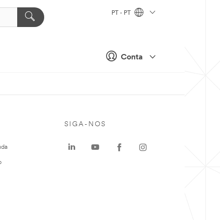
PT - PT
Conta
SIGA-NOS
uda
o