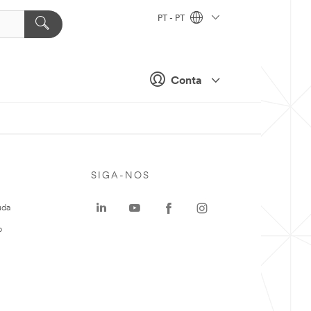
PT - PT
Conta
SIGA-NOS
uda
o