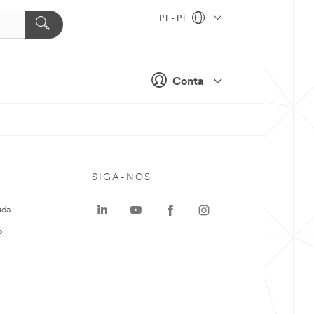
PT - PT
Conta
SIGA-NOS
uda
o