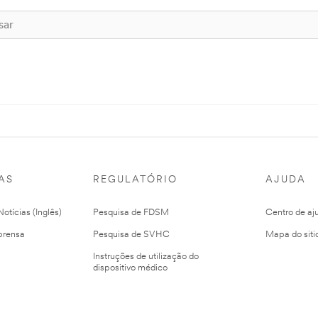
AS
REGULATÓRIO
AJUDA
otícias (Inglês)
Pesquisa de FDSM
Centro de aj
prensa
Pesquisa de SVHC
Mapa do siti
Instruções de utilização do
dispositivo médico