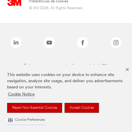
Preferências de cookies
© 3M 2026. All Rights Reserved.
Todas as marcas mencionadas são propriedade da 3M.
This website uses cookies on your device to enhance site
navigation, analyze site usage, and deliver you advertisements
based on your interests.
Cookie Notice
Reject Non-Essential Cookies
Accept Cookies
Cookie Preferences