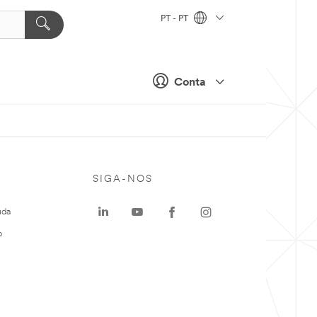
PT - PT
Conta
SIGA-NOS
uda
o