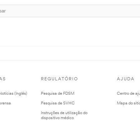
AS
REGULATÓRIO
AJUDA
otícias (Inglês)
Pesquisa de FDSM
Centro de aj
prensa
Pesquisa de SVHC
Mapa do siti
Instruções de utilização do
dispositivo médico