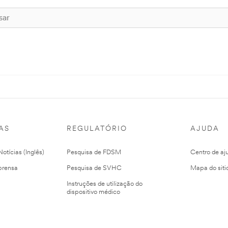
AS
REGULATÓRIO
AJUDA
otícias (Inglês)
Pesquisa de FDSM
Centro de aj
prensa
Pesquisa de SVHC
Mapa do siti
Instruções de utilização do
dispositivo médico