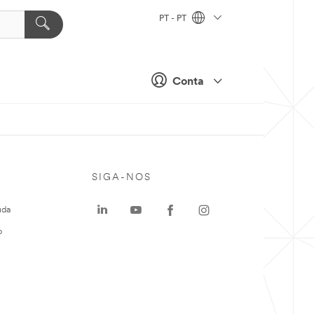
PT - PT
Conta
SIGA-NOS
uda
o