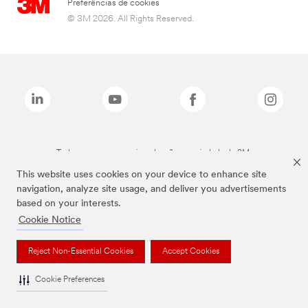
Preferências de cookies
© 3M 2026. All Rights Reserved.
Todas as marcas mencionadas são propriedade da 3M.
This website uses cookies on your device to enhance site
navigation, analyze site usage, and deliver you advertisements
based on your interests.
Cookie Notice
Reject Non-Essential Cookies
Accept Cookies
Cookie Preferences