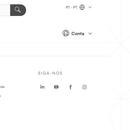
PT - PT
Conta
SIGA-NOS
uda
o