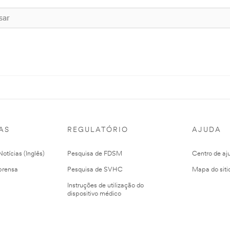
AS
REGULATÓRIO
AJUDA
otícias (Inglês)
Pesquisa de FDSM
Centro de aj
prensa
Pesquisa de SVHC
Mapa do siti
Instruções de utilização do
dispositivo médico