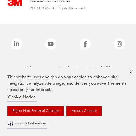
Preferências de cookies
© 3M 2026. All Rights Reserved.
Todas as marcas mencionadas são propriedade da 3M.
This website uses cookies on your device to enhance site
navigation, analyze site usage, and deliver you advertisements
based on your interests.
Cookie Notice
Reject Non-Essential Cookies
Accept Cookies
Cookie Preferences