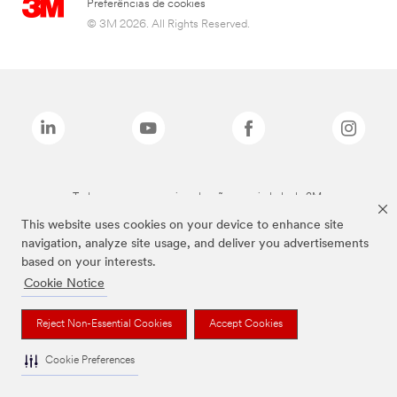
Preferências de cookies
© 3M 2026. All Rights Reserved.
Todas as marcas mencionadas são propriedade da 3M.
This website uses cookies on your device to enhance site
navigation, analyze site usage, and deliver you advertisements
based on your interests.
Cookie Notice
Reject Non-Essential Cookies
Accept Cookies
Cookie Preferences