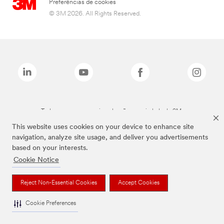
Preferências de cookies
© 3M 2026. All Rights Reserved.
Todas as marcas mencionadas são propriedade da 3M.
This website uses cookies on your device to enhance site
navigation, analyze site usage, and deliver you advertisements
based on your interests.
Cookie Notice
Reject Non-Essential Cookies
Accept Cookies
Cookie Preferences