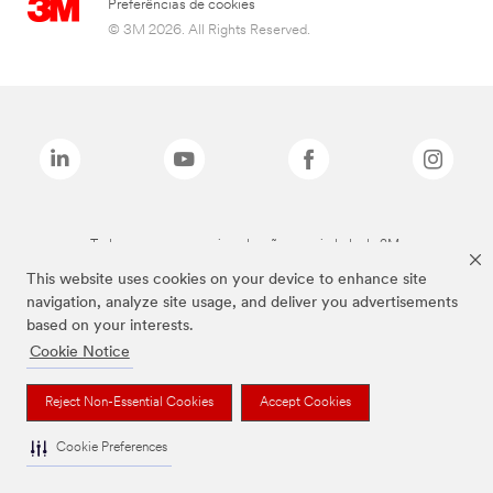
Preferências de cookies
© 3M 2026. All Rights Reserved.
Todas as marcas mencionadas são propriedade da 3M.
This website uses cookies on your device to enhance site
navigation, analyze site usage, and deliver you advertisements
based on your interests.
Cookie Notice
Reject Non-Essential Cookies
Accept Cookies
Cookie Preferences