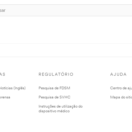
AS
REGULATÓRIO
AJUDA
otícias (Inglês)
Pesquisa de FDSM
Centro de aj
prensa
Pesquisa de SVHC
Mapa do siti
Instruções de utilização do
dispositivo médico