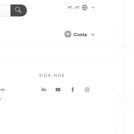
PT - PT
Conta
SIGA-NOS
uda
o