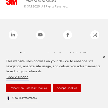
Preferências de cookies
© 3M 2026. All Rights Reserved.
Todas as marcas mencionadas são propriedade da 3M.
This website uses cookies on your device to enhance site
navigation, analyze site usage, and deliver you advertisements
based on your interests.
Cookie Notice
Reject Non-Essential Cookies
Accept Cookies
Cookie Preferences