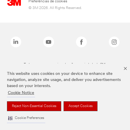
Preferências de cookies
© 3M 2026. All Rights Reserved.
Todas as marcas mencionadas são propriedade da 3M.
This website uses cookies on your device to enhance site
navigation, analyze site usage, and deliver you advertisements
based on your interests.
Cookie Notice
Reject Non-Essential Cookies
Accept Cookies
Cookie Preferences