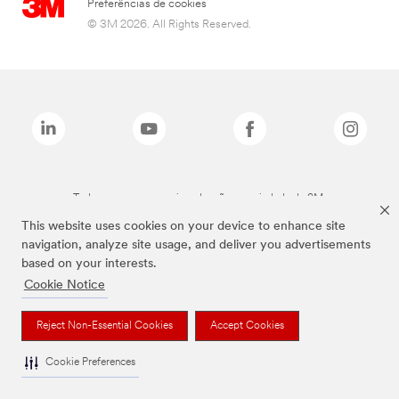
Preferências de cookies
© 3M 2026. All Rights Reserved.
Todas as marcas mencionadas são propriedade da 3M.
This website uses cookies on your device to enhance site
navigation, analyze site usage, and deliver you advertisements
based on your interests.
Cookie Notice
Reject Non-Essential Cookies
Accept Cookies
Cookie Preferences