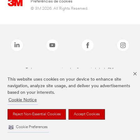
Preferências de cookies
© 3M 2026. All Rights Reserved.
Todas as marcas mencionadas são propriedade da 3M.
This website uses cookies on your device to enhance site
navigation, analyze site usage, and deliver you advertisements
based on your interests.
Cookie Notice
Reject Non-Essential Cookies
Accept Cookies
Cookie Preferences