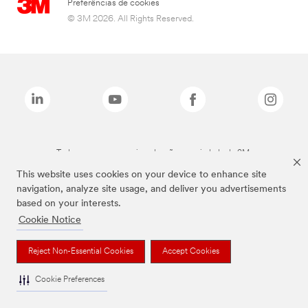
Preferências de cookies
© 3M 2026. All Rights Reserved.
Todas as marcas mencionadas são propriedade da 3M.
This website uses cookies on your device to enhance site
navigation, analyze site usage, and deliver you advertisements
based on your interests.
Cookie Notice
Reject Non-Essential Cookies
Accept Cookies
Cookie Preferences