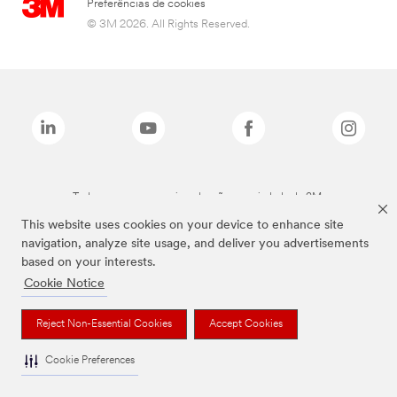
Preferências de cookies
© 3M 2026. All Rights Reserved.
Todas as marcas mencionadas são propriedade da 3M.
This website uses cookies on your device to enhance site
navigation, analyze site usage, and deliver you advertisements
based on your interests.
Cookie Notice
Reject Non-Essential Cookies
Accept Cookies
Cookie Preferences