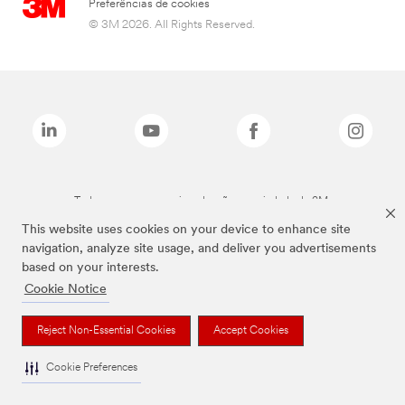
Preferências de cookies
© 3M 2026. All Rights Reserved.
Todas as marcas mencionadas são propriedade da 3M.
This website uses cookies on your device to enhance site
navigation, analyze site usage, and deliver you advertisements
based on your interests.
Cookie Notice
Reject Non-Essential Cookies
Accept Cookies
Cookie Preferences