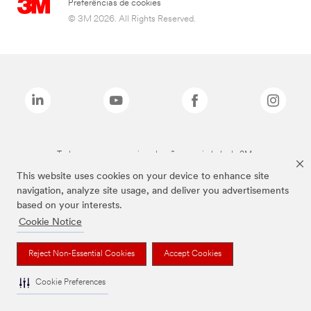
Preferências de cookies
© 3M 2026. All Rights Reserved.
Todas as marcas mencionadas são propriedade da 3M.
This website uses cookies on your device to enhance site
navigation, analyze site usage, and deliver you advertisements
based on your interests.
Cookie Notice
Reject Non-Essential Cookies
Accept Cookies
Cookie Preferences