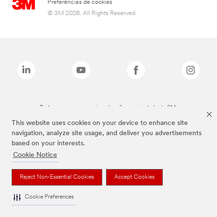
Preferências de cookies
© 3M 2026. All Rights Reserved.
Todas as marcas mencionadas são propriedade da 3M.
This website uses cookies on your device to enhance site
navigation, analyze site usage, and deliver you advertisements
based on your interests.
Cookie Notice
Reject Non-Essential Cookies
Accept Cookies
Cookie Preferences