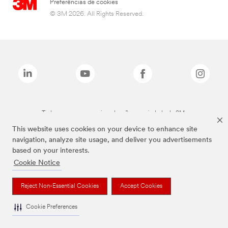
Preferências de cookies
© 3M 2026. All Rights Reserved.
Todas as marcas mencionadas são propriedade da 3M.
This website uses cookies on your device to enhance site
navigation, analyze site usage, and deliver you advertisements
based on your interests.
Cookie Notice
Reject Non-Essential Cookies
Accept Cookies
Cookie Preferences