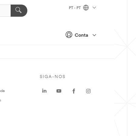
PT - PT
Conta
SIGA-NOS
uda
o