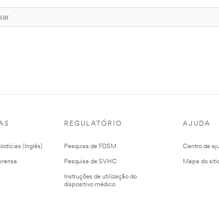
AS
REGULATÓRIO
AJUDA
otícias (Inglês)
Pesquisa de FDSM
Centro de aj
prensa
Pesquisa de SVHC
Mapa do siti
Instruções de utilização do
dispositivo médico