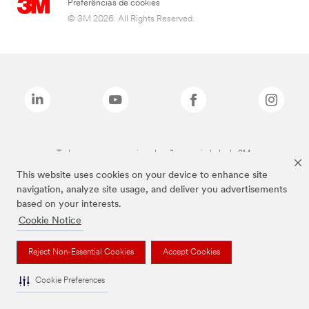
Preferências de cookies
© 3M 2026. All Rights Reserved.
Todas as marcas mencionadas são propriedade da 3M.
This website uses cookies on your device to enhance site
navigation, analyze site usage, and deliver you advertisements
based on your interests.
Cookie Notice
Reject Non-Essential Cookies
Accept Cookies
Cookie Preferences