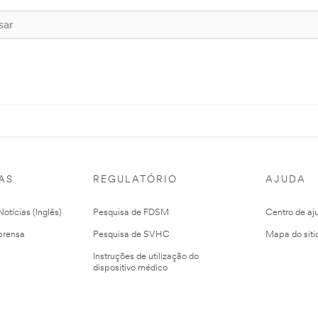
AS
REGULATÓRIO
AJUDA
otícias (Inglês)
Pesquisa de FDSM
Centro de aj
prensa
Pesquisa de SVHC
Mapa do siti
Instruções de utilização do
dispositivo médico