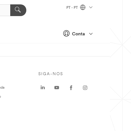
PT - PT
Conta
SIGA-NOS
uda
o