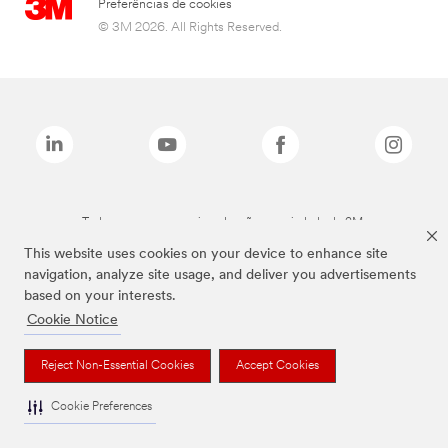
Preferências de cookies
© 3M 2026. All Rights Reserved.
Todas as marcas mencionadas são propriedade da 3M.
This website uses cookies on your device to enhance site
navigation, analyze site usage, and deliver you advertisements
based on your interests.
Cookie Notice
Reject Non-Essential Cookies
Accept Cookies
Cookie Preferences