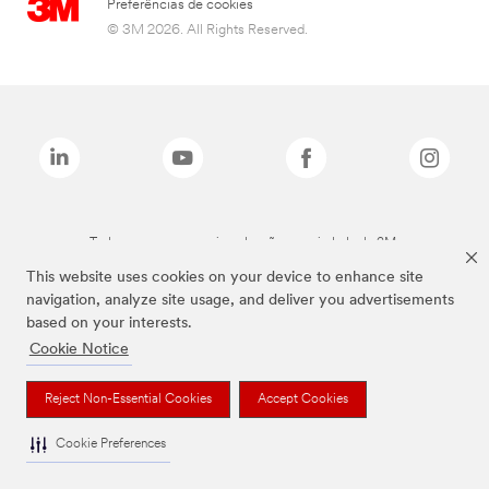
Preferências de cookies
© 3M 2026. All Rights Reserved.
Todas as marcas mencionadas são propriedade da 3M.
This website uses cookies on your device to enhance site
navigation, analyze site usage, and deliver you advertisements
based on your interests.
Cookie Notice
Reject Non-Essential Cookies
Accept Cookies
Cookie Preferences