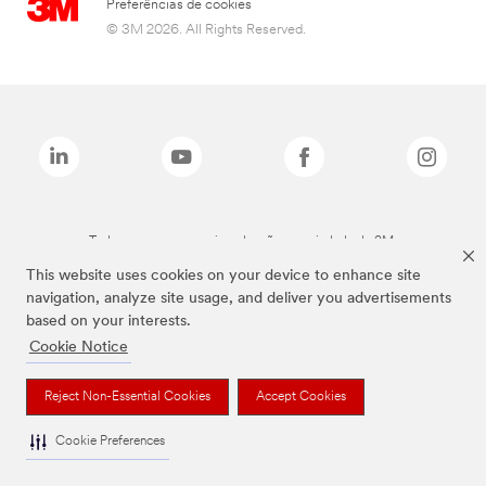
Preferências de cookies
© 3M 2026. All Rights Reserved.
Todas as marcas mencionadas são propriedade da 3M.
This website uses cookies on your device to enhance site
navigation, analyze site usage, and deliver you advertisements
based on your interests.
Cookie Notice
Reject Non-Essential Cookies
Accept Cookies
Cookie Preferences